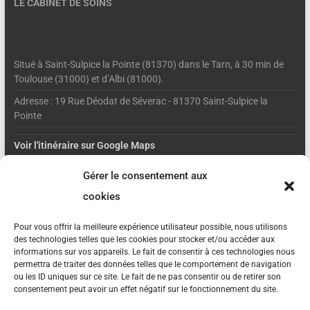
LE CABINET DE SOINS
Situé à Saint-Sulpice la Pointe (81370) dans le Tarn, à 30 min de
Toulouse (31000) et d’Albi (81000).
Adresse : 19 Rue Déodat de Séverac - 81370 Saint-Sulpice la
Pointe
Voir l'itinéraire sur Google Maps
Gérer le consentement aux
Accessible par l’autoroute A61 (sorties 5 ou 6), ainsi que par le
cookies
train (gare de Saint-Sulpice-la-Pointe, à 10 min à pied du cabinet).
Pour vous offrir la meilleure expérience utilisateur possible, nous utilisons
Matin
Après-midi
des technologies telles que les cookies pour stocker et/ou accéder aux
Lundi
Fermé
14H - 19H
informations sur vos appareils. Le fait de consentir à ces technologies nous
Mardi
Fermé
15H30 - 18H30
permettra de traiter des données telles que le comportement de navigation
ou les ID uniques sur ce site. Le fait de ne pas consentir ou de retirer son
Mercredi
Fermé
14H - 18H30
consentement peut avoir un effet négatif sur le fonctionnement du site.
Jeudi
Fermé
15H30 - 18H30
Vendredi
Fermé
14H - 19H