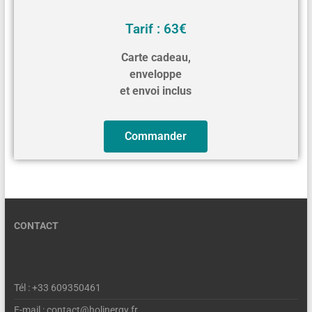
Tarif : 63€
Carte cadeau,
enveloppe
et envoi inclus
Commander
CONTACT
Tél : +33 609350461
E-mail : contact@holinergy.fr