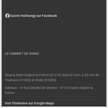
Suivre Holinergy sur Facebook
LE CABINET DE SOINS
Situé à Saint-Sulpice la Pointe (81370) dans le Tarn, à 30 min de
Toulouse (31000) et d’Albi (81000).
Adresse : 19 Rue Déodat de Séverac - 81370 Saint-Sulpice la
Pointe
Voir l'itinéraire sur Google Maps